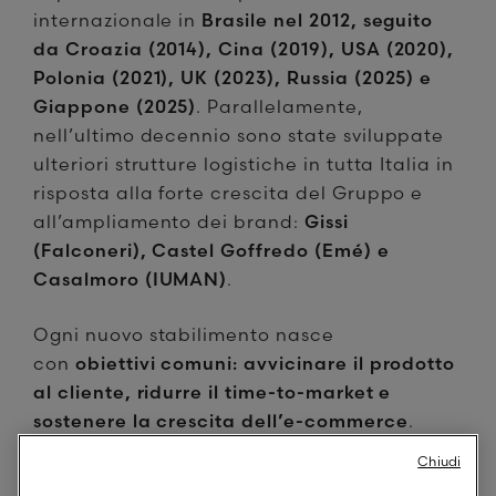
internazionale in
Brasile nel 2012, seguito
da Croazia (2014), Cina (2019), USA (2020),
Polonia (2021), UK (2023), Russia (2025) e
Giappone (2025)
. Parallelamente,
nell’ultimo decennio sono state sviluppate
ulteriori strutture logistiche in tutta Italia in
risposta alla forte crescita del Gruppo e
all’ampliamento dei brand:
Gissi
(Falconeri), Castel Goffredo (Emé) e
Casalmoro (IUMAN)
.
Ogni nuovo stabilimento nasce
con
obiettivi comuni: avvicinare il prodotto
al cliente, ridurre il time-to-market e
sostenere la crescita dell’e-commerce
.
Chiudi
Oggi, il Centro Distributivo di Vallese