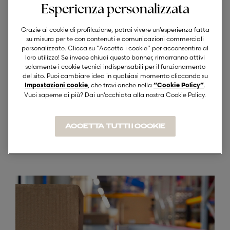
gestisce Intimissimi e Signorvino, mentre
Esperienza personalizzata
Castagnaro coordina Tezenis, Area
Grazie ai cookie di profilazione, potrai vivere un’esperienza fatta
Tecnica, Marketing e Materie Prime.
su misura per te con contenuti e comunicazioni commerciali
personalizzate. Clicca su “Accetta i cookie” per acconsentire al
loro utilizzo! Se invece chiudi questo banner, rimarranno attivi
solamente i cookie tecnici indispensabili per il funzionamento
del sito. Puoi cambiare idea in qualsiasi momento cliccando su
Vallese e Castagnaro:
, che trovi anche nella
.
Impostazioni cookie
“Cookie Policy”
Vuoi saperne di più? Dai un’occhiata alla nostra Cookie Policy.
momenti chiave del
percorso
ACCETTA TUTTI I COOKIE