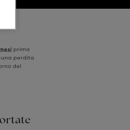
 mesi
prima
cuna perdita
orno del
portate