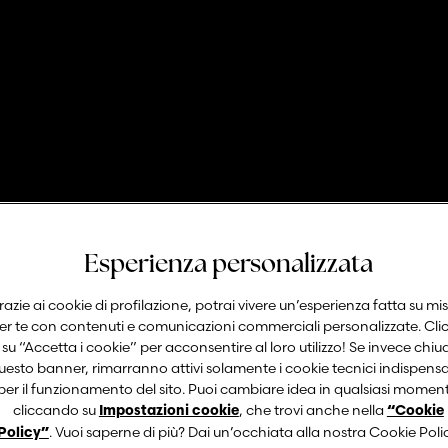
NUOVO SERVIZIO
Esperienza personalizzata
Rinnovo Patente
azie ai cookie di profilazione, potrai vivere un’esperienza fatta su mi
er te con contenuti e comunicazioni commerciali personalizzate. Cli
su “Accetta i cookie” per acconsentire al loro utilizzo! Se invece chiu
uesto banner, rimarranno attivi solamente i cookie tecnici indispensa
per il funzionamento del sito. Puoi cambiare idea in qualsiasi momen
cliccando su
, che trovi anche nella
Impostazioni cookie
“Cookie
. Vuoi saperne di più? Dai un’occhiata alla nostra Cookie Polic
Policy”