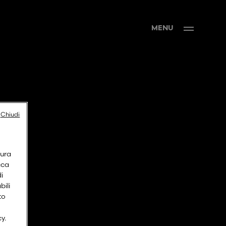
MENU
Chiudi
sura
cca
di
bili
to
y.