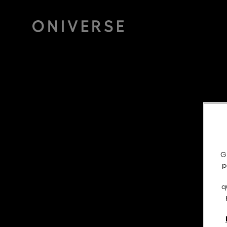
Gr
p
q