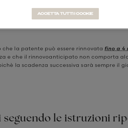
ACCETTA TUTTI I COOKIE
o che la patente può essere rinnovata
fino a 4
za e che il rinnovoanticipato non comporta al
poichè la scadenza successiva sarà sempre il gi
.
 seguendo le istruzioni ri