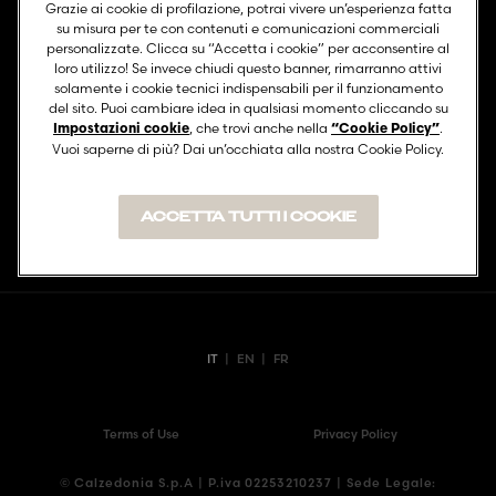
Grazie ai cookie di profilazione, potrai vivere un’esperienza fatta
su misura per te con contenuti e comunicazioni commerciali
personalizzate. Clicca su “Accetta i cookie” per acconsentire al
loro utilizzo! Se invece chiudi questo banner, rimarranno attivi
Link utili
solamente i cookie tecnici indispensabili per il funzionamento
del sito. Puoi cambiare idea in qualsiasi momento cliccando su
, che trovi anche nella
.
Contatti
Impostazioni cookie
“Cookie Policy”
Vuoi saperne di più? Dai un’occhiata alla nostra Cookie Policy.
ACCETTA TUTTI I COOKIE
TORNA IN ALTO
IT
|
EN
|
FR
Terms of Use
Privacy Policy
© Calzedonia S.p.A | P.iva 02253210237 | Sede Legale: