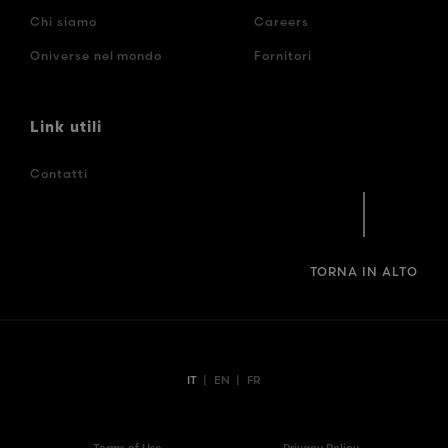
Chi siamo
Careers
Oniverse nel mondo
Fornitori
Link utili
Contatti
TORNA IN ALTO
IT
|
EN
|
FR
Terms of Use
Privacy Policy