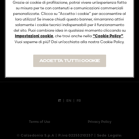
Grazie ai cookie di profilazione, potrai vivere un’esperienza fatta
su misura per te con contenuti e comunicazioni commerciali
personalizzate. Clicca su “Accetta i cookie” per acconsentire al
loro utilizzo! Se invece chiudi questo banner, rimarranno attivi
Link utili
solamente i cookie tecnici indispensabili per il funzionamento
del sito. Puoi cambiare idea in qualsiasi momento cliccando su
, che trovi anche nella
.
Contatti
Impostazioni cookie
“Cookie Policy”
Vuoi saperne di più? Dai un’occhiata alla nostra Cookie Policy.
ACCETTA TUTTI I COOKIE
TORNA IN ALTO
IT
|
EN
|
FR
Terms of Use
Privacy Policy
© Calzedonia S.p.A | P.iva 02253210237 | Sede Legale: