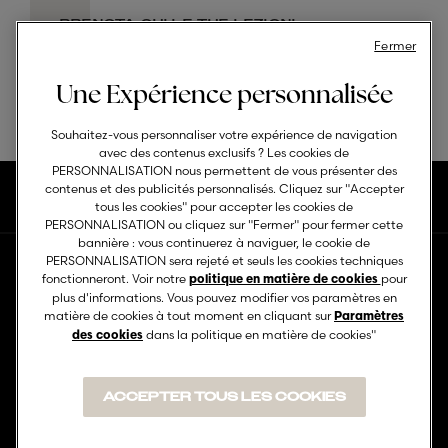
PRENOTA QUI LE TUE LEZIONI
Fermer
Une Expérience personnalisée
Souhaitez-vous personnaliser votre expérience de navigation
avec des contenus exclusifs ? Les cookies de
PERSONNALISATION nous permettent de vous présenter des
contenus et des publicités personnalisés. Cliquez sur "Accepter
tous les cookies" pour accepter les cookies de
PERSONNALISATION ou cliquez sur "Fermer" pour fermer cette
bannière : vous continuerez à naviguer, le cookie de
PERSONNALISATION sera rejeté et seuls les cookies techniques
fonctionneront. Voir notre
pour
politique en matière de cookies
Le Groupe
Travailler avec
plus d'informations. Vous pouvez modifier vos paramètres en
nous
matière de cookies à tout moment en cliquant sur
Paramètres
Qui nous-sommes ?
dans la politique en matière de cookies"
des cookies
Carrières
Oniverse dans le monde
Fournisseurs
ACCEPTER TOUS LES COOKIES