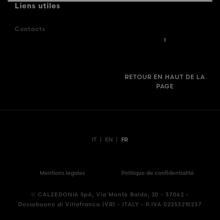
Liens utiles
Contacts
RETOUR EN HAUT DE LA
PAGE
IT
|
EN
|
FR
Mentions legales
Politique de confidentialité
© CALZEDONIA SpA, Via Monte Baldo, 20 - 37062 -
Dossobuono di Villafranca (VR) - ITALY - P.IVA 02253210237