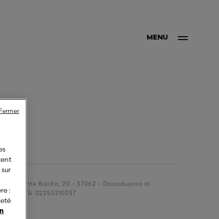
MENU
Fermer
es
tent
 sur
Via Monte Baldo, 20 - 37062 - Dossobuono di
e :
TALY - P.IVA 02253210237
jeté
en