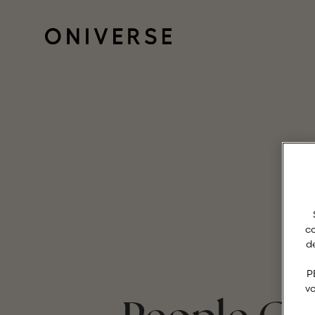
c
de
P
v